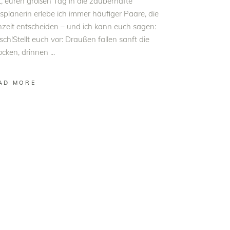
, euren großen Tag in die zauberhafte
planerin erlebe ich immer häufiger Paare, die
zeit entscheiden – und ich kann euch sagen:
ch!Stellt euch vor: Draußen fallen sanft die
ocken, drinnen
AD MORE