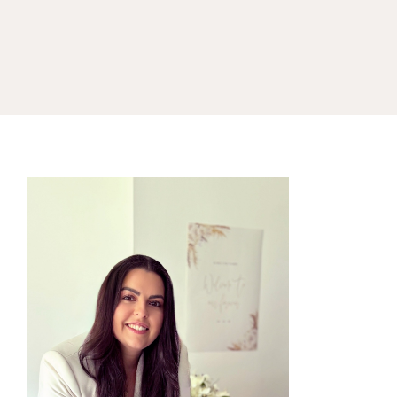
IMPRESSIONEN
BLOG
KONTAKT
Home
/
Posts tagged "Weihnachten •"