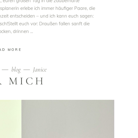
, euren großen Tag in die zauberhafte
planerin erlebe ich immer häufiger Paare, die
zeit entscheiden – und ich kann euch sagen:
ch!Stellt euch vor: Draußen fallen sanft die
ocken, drinnen
AD MORE
5
blog
Janice
R MICH